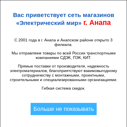
+7 (938) 424 44 47
Анапа
Вас приветствует сеть магазинов
ЭЛЕКТРИЧЕСКИЙ
МИР
г. Анапа
«Электрический мир»
С 2001 года в г. Анапа и Анапском районе открыто 3
филиала.
Каталог товаров
/
Розетки, выключатели
/
ТДМ
/
Скрытая установка ТДМ
/
Tdm
/
Мы отправляем товары по всей России транспортными
Розетка 2П+З 16А c защитными
компаниями СДЭК, ПЭК, КИТ.
шторками белая "Валдай" TDM
Прямые поставки от производителя, надежность
электроматериалов, благоприятствуют взаимовыгодному
сотрудничеству с монтажными, проектными,
строительными и специализированными организациями.
Гибкая система скидок.
Больше не показывать