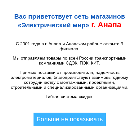
+7 (938) 424 44 47
Анапа
Вас приветствует сеть магазинов
ЭЛЕКТРИЧЕСКИЙ
МИР
г. Анапа
«Электрический мир»
С 2001 года в г. Анапа и Анапском районе открыто 3
филиала.
Главная
/
Бренды
/
Мы отправляем товары по всей России транспортными
Navigator
компаниями СДЭК, ПЭК, КИТ.
Прямые поставки от производителя, надежность
электроматериалов, благоприятствуют взаимовыгодному
Дроссели, ЭПРА, ИЗУ
/
Электронные балласты (ЭПРА)
сотрудничеству с монтажными, проектными,
(2)
строительными и специализированными организациями.
Гибкая система скидок.
Инструменты
/
Инструмент для монтажа
/
Cтрипперы
для снятия изоляции с проводов (2)
Больше не показывать
Инструменты
/
Инструмент для монтажа
/
Инструмент
для резки (1)