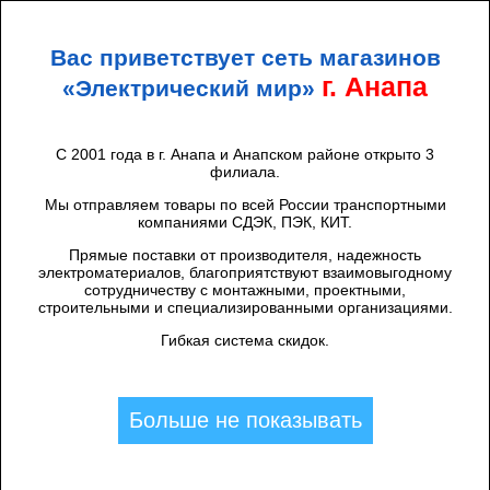
+7 (938) 424 44 47
Анапа
Вас приветствует сеть магазинов
ЭЛЕКТРИЧЕСКИЙ
МИР
г. Анапа
«Электрический мир»
С 2001 года в г. Анапа и Анапском районе открыто 3
филиала.
Главная
/
Мы отправляем товары по всей России транспортными
Бренды
компаниями СДЭК, ПЭК, КИТ.
Прямые поставки от производителя, надежность
электроматериалов, благоприятствуют взаимовыгодному
сотрудничеству с монтажными, проектными,
строительными и специализированными организациями.
A
B
C
D
E
F
G
H
I
J
K
L
M
N
O
P
Q
R
S
T
U
V
W
Y
Z
Гибкая система скидок.
А
Б
В
Г
Д
Е
З
И
К
Л
М
Н
О
П
Р
С
Т
У
Ф
Ц
Ш
Э
Ю
Я
Больше не показывать
Abb
Alb