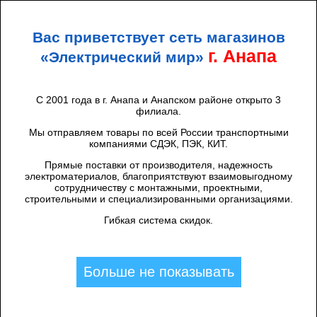
+7 (938) 424 44 47
Анапа
Вас приветствует сеть магазинов
ЭЛЕКТРИЧЕСКИЙ
МИР
г. Анапа
«Электрический мир»
С 2001 года в г. Анапа и Анапском районе открыто 3
филиала.
Главная
/
Бренды
/
Мы отправляем товары по всей России транспортными
Niled/ВК
компаниями СДЭК, ПЭК, КИТ.
Прямые поставки от производителя, надежность
электроматериалов, благоприятствуют взаимовыгодному
Высоковольтное оборудование (7)
сотрудничеству с монтажными, проектными,
строительными и специализированными организациями.
Комплектующие для СИП
Гибкая система скидок.
/
Арматура для ВЛЗ 6-35 кВ
(10)
Комплектующие для СИП
/
Арматура для СИП на ВЛИ
Больше не показывать
0,4 кВ (24)