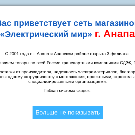
Вас приветствует сеть магазино
г. Анапа
«Электрический мир»
идки
Новости
Контакты
Способы оплаты
Д
С 2001 года в г. Анапа и Анапском районе открыто 3 филиала.
Инструменты
/
Инструмент для монтажа
/
авляем товары по всей России транспортными компаниями СДЭК, П
РОВКА, СРЕДСТВА ЗАЩИТЫ, 
ставки от производителя, надежность электроматериалов, благоп
овыгодному сотрудничеству с монтажными, проектными, строитель
специализированными организациями.
ильтры
(1)
Гибкая система скидок.
стиковый для инструмента 500х250х260мм Proconne
Больше не показывать
2-5002-4
Производитель:
Proconnect
Назначение:
Сумки, п
Хранение и
Назначение
Материал
транспортировка,
Полипро