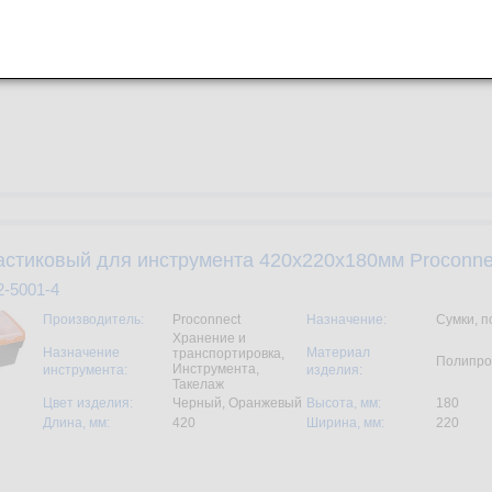
Инструмента,
инструмента:
изделия:
Такелаж
Цвет изделия:
Черный, Оранжевый
Высота, мм:
250
Длина, мм:
500
Ширина, мм:
260
стиковый для инструмента 420х220х180мм Proconne
2-5001-4
Производитель:
Proconnect
Назначение:
Сумки, п
Хранение и
Назначение
Материал
транспортировка,
Полипро
Инструмента,
инструмента:
изделия:
Такелаж
Цвет изделия:
Черный, Оранжевый
Высота, мм:
180
Длина, мм:
420
Ширина, мм:
220