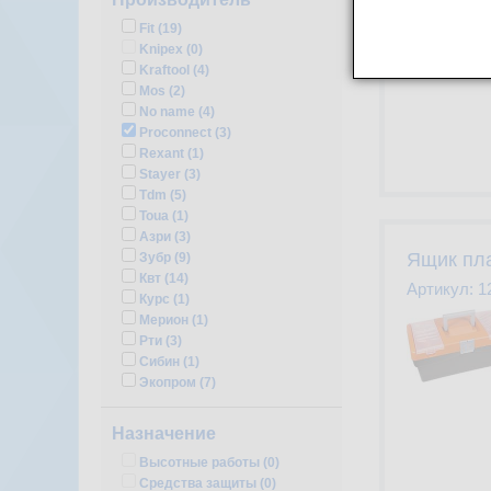
Fit (
19
)
Knipex (
0
)
Kraftool (
4
)
Mos (
2
)
No name (
4
)
Proconnect (
3
)
Rexant (
1
)
Stayer (
3
)
Tdm (
5
)
Toua (
1
)
Азри (
3
)
Ящик пла
Зубр (
9
)
Квт (
14
)
Артикул:
1
Курс (
1
)
Мерион (
1
)
Рти (
3
)
Сибин (
1
)
Экопром (
7
)
Назначение
Высотные работы (
0
)
Средства защиты (
0
)