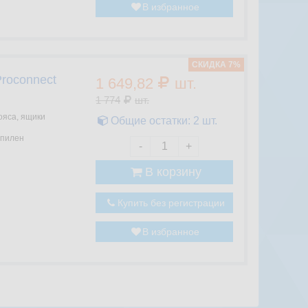
В избранное
CКИДКА 7%
roconnect
1 649,82
шт.
1 774
шт.
ояса, ящики
Общие остатки:
2
шт.
пилен
-
+
В корзину
Купить без регистрации
В избранное