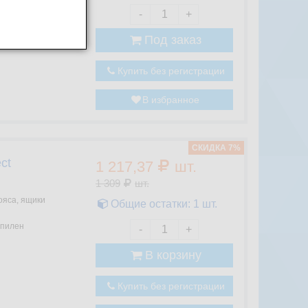
-
+
Под заказ
Купить без регистрации
В избранное
CКИДКА 7%
ct
1 217,37
шт.
1 309
шт.
ояса, ящики
Общие остатки:
1
шт.
пилен
-
+
В корзину
Купить без регистрации