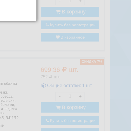
-
+
В корзину
Купить без регистрации
В избранное
CКИДКА 7%
699,36
шт.
752
шт.
ля обжима
Общие остатки:
1
шт.
Резка
-
+
провода,
изоляции,
болочки,
В корзину
 и заделка
ары
45, RJ11/12
Купить без регистрации
ие