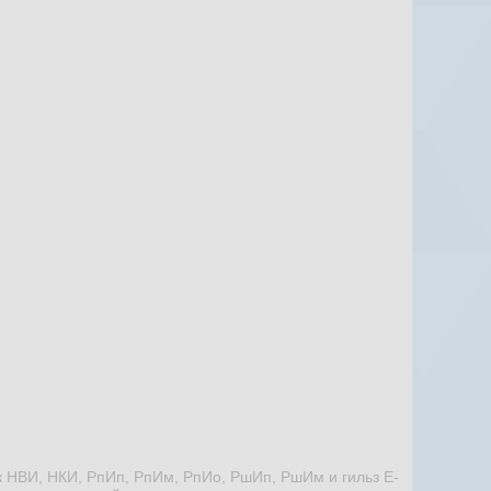
 НВИ, НКИ, РпИп, РпИм, РпИо, РшИп, РшИм и гильз Е-