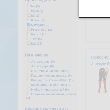
Iek (
5
)
Ingco (
1
)
Itk (
1
)
Knipex (
2
)
Navigator (
2
)
Proconnect (
2
)
Rexant (
1
)
Tdm (
5
)
Квт (
25
)
Назначение
Пресс-кл
Автоклеммы (
0
)
Артикул:
6
Аксессуары (
0
)
Втулочные наконечники (
0
)
Гидравлические прессы (
0
)
Клещи для обжима RJ-45 (
1
)
Коаксиальные разъемы (
0
)
Набор универсальный (
0
)
Силовые наконечники, гильзы
(
1
)
Сечение кабеля (мм2)