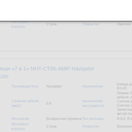
(мм2):
инструмента:
Возможные
Механизм:
Храповый
применяемые
1.25....16
сечения, мм²:
Материал
Сталь
Покрытие:
Окисное
корпуса:
ещи «7 в 1» NHT-CT05-468P Navigator
1260
Клещи д
Производитель:
Navigator
Назначение:
RJ-45
Обжим, 
кабеля, 
Сечение кабеля
Назначение
Снятие 
0.8
Снятие о
(мм2):
инструмента:
Зачистка
витой п
Механизм:
Возвратная пружина
Тип разъема:
RJ10, RJ
Материал
Сталь
Покрытие:
Воронен
корпуса: