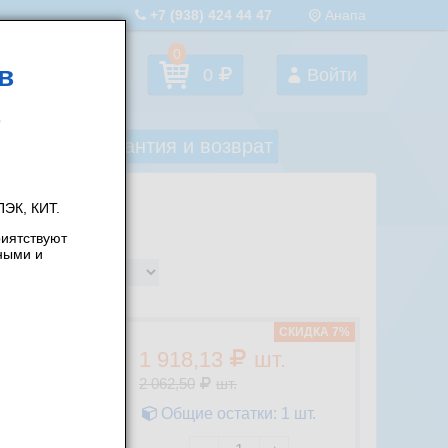
+7 (938) 424 44 47
Анапа
0
в
Избранное
0
Войти
оставка
Гарантия и возврат
ЭК, КИТ.
риятствуют
ными и
CКИДКА 7%
1 918,13
шт.
2 062,50
шт.
е
Общие остатки:
1
шт.
ики, гильзы