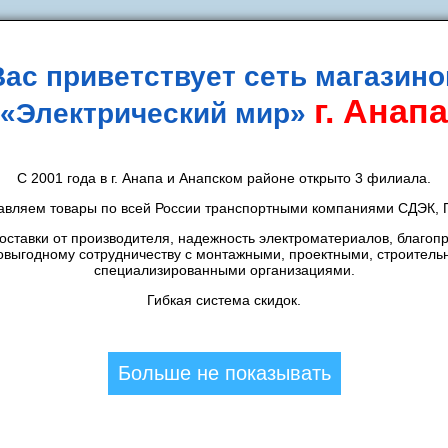
Вас приветствует сеть магазино
г. Анапа
«Электрический мир»
идки
Новости
Контакты
Способы оплаты
Д
С 2001 года в г. Анапа и Анапском районе открыто 3 филиала.
Инструменты
/
Инструмент для монтажа
/
авляем товары по всей России транспортными компаниями СДЭК, П
НОЙ ИНСТРУМЕНТ
ставки от производителя, надежность электроматериалов, благоп
овыгодному сотрудничеству с монтажными, проектными, строитель
специализированными организациями.
ильтры
(1)
Гибкая система скидок.
ещи NHT-Pkk01 (для кабельных, 16 мм2) Navigator
Больше не показывать
0356
Силовы
Производитель:
Navigator
Назначение:
наконечн
Сечение кабеля
Назначение
16
Обжим