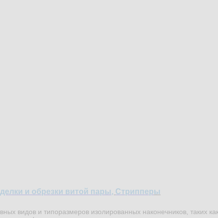
делки и обрезки витой пары
,
Стриппер
ы
ых видов и типоразмеров изолированных наконечников, таких как