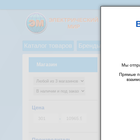
ЭЛЕКТРИЧЕСКИЙ
МИР
Каталог товаров
Бренды
Акции и ск
Каталог товаров
/
Магазин
Мы отпр
ОБЖИМ
Прямые по
взаим
Сбросить ф
Найдено: 2
Цена
Пресс-кл
Артикул:
8
-
Производитель