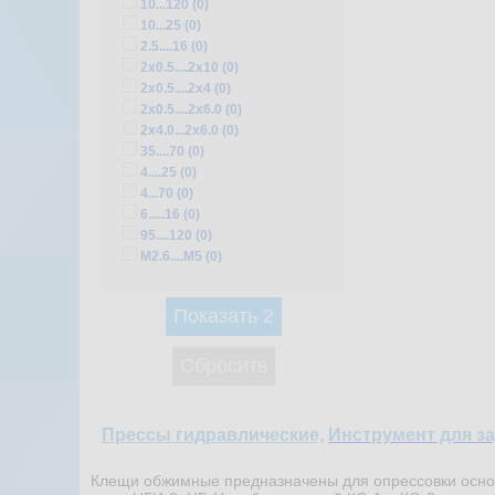
10...120 (
0
)
10...25 (
0
)
2.5....16 (
0
)
2х0.5....2х10 (
0
)
2х0.5....2х4 (
0
)
2х0.5....2х6.0 (
0
)
2х4.0...2х6.0 (
0
)
35....70 (
0
)
4....25 (
0
)
4...70 (
0
)
6.....16 (
0
)
95....120 (
0
)
М2.6....М5 (
0
)
Показать
2
Сбросить
Прессы гидравлические,
Инструмент для за
Клещи обжимные предназначены для опрессовки основн