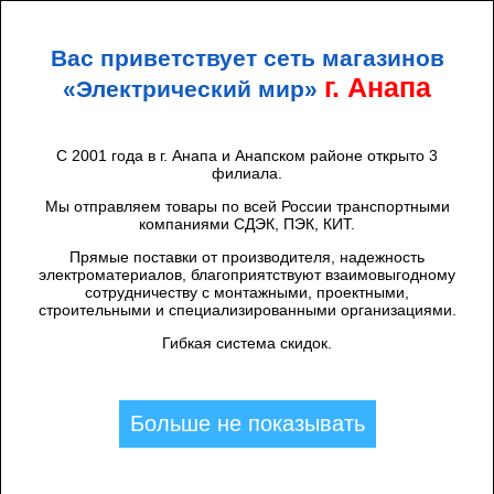
+7 (938) 424 44 47
Анапа
Вас приветствует сеть магазинов
ЭЛЕКТРИЧЕСКИЙ
МИР
г. Анапа
«Электрический мир»
С 2001 года в г. Анапа и Анапском районе открыто 3
филиала.
Каталог товаров
/
Контакторы, пускатели
/
Tdm
/
Пускатель ПРК32-6,3 In=6,3A Ir=4-6,3A
Мы отправляем товары по всей России транспортными
компаниями СДЭК, ПЭК, КИТ.
Ue 660В TDM
Прямые поставки от производителя, надежность
электроматериалов, благоприятствуют взаимовыгодному
сотрудничеству с монтажными, проектными,
строительными и специализированными организациями.
Гибкая система скидок.
Больше не показывать