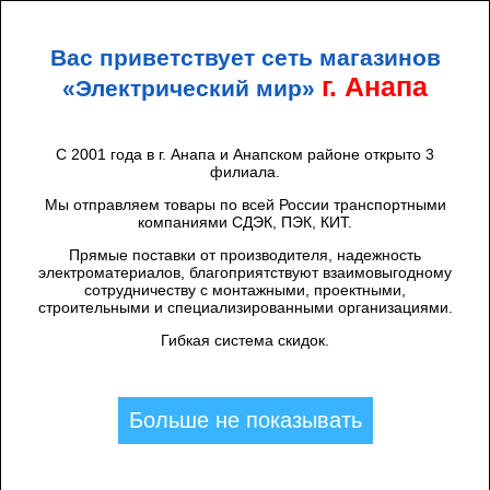
+7 (938) 424 44 47
Анапа
Вас приветствует сеть магазинов
ЭЛЕКТРИЧЕСКИЙ
МИР
г. Анапа
«Электрический мир»
С 2001 года в г. Анапа и Анапском районе открыто 3
филиала.
Каталог товаров
/
Мы отправляем товары по всей России транспортными
ГЕНЕРАТОРЫ, ИПБ
компаниями СДЭК, ПЭК, КИТ.
Фильтры
Прямые поставки от производителя, надежность
электроматериалов, благоприятствуют взаимовыгодному
сотрудничеству с монтажными, проектными,
строительными и специализированными организациями.
Гибкая система скидок.
Найдено: 13
CКИДКА 7%
Больше не показывать
Инверторный Бензиновый генератор
YAMOTO IS 2200 Ручной старт. Закрытого
типа