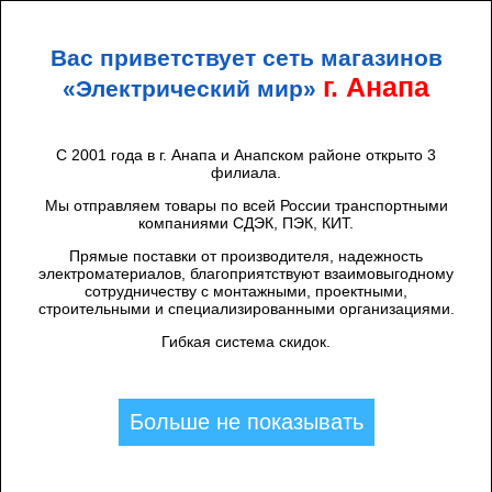
+7 (938) 424 44 47
Анапа
Вас приветствует сеть магазинов
ЭЛЕКТРИЧЕСКИЙ
МИР
г. Анапа
«Электрический мир»
С 2001 года в г. Анапа и Анапском районе открыто 3
филиала.
Каталог товаров
/
Инструменты
/
Мы отправляем товары по всей России транспортными
ПРИБОРЫ ИЗМЕРИТЕЛЬНЫЕ
компаниями СДЭК, ПЭК, КИТ.
Фильтры
Сбросить фильтры
(1)
Прямые поставки от производителя, надежность
электроматериалов, благоприятствуют взаимовыгодному
сотрудничеству с монтажными, проектными,
строительными и специализированными организациями.
Гибкая система скидок.
Найдено: 6
CКИДКА 7%
Больше не показывать
Мультиметр M838 Proconnect (1/1/50)
Артикул:
13-3013