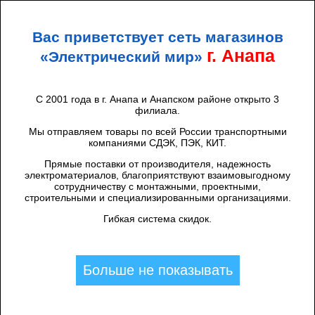
+7 (938) 424 44 47
Анапа
Вас приветствует сеть магазинов
ЭЛЕКТРИЧЕСКИЙ
МИР
г. Анапа
«Электрический мир»
С 2001 года в г. Анапа и Анапском районе открыто 3
филиала.
Каталог товаров
/
Кабель, провод
/
Мы отправляем товары по всей России транспортными
ВИТАЯ ПАРА И КОМПЛЕКТУЮЩИЕ
компаниями СДЭК, ПЭК, КИТ.
Фильтры
Сбросить фильтры
(1)
Прямые поставки от производителя, надежность
электроматериалов, благоприятствуют взаимовыгодному
сотрудничеству с монтажными, проектными,
строительными и специализированными организациями.
Гибкая система скидок.
Найдено: 1
CКИДКА 7%
Больше не показывать
Разъем компьютерный RJ-45 8P8C
PROCONNECT
Артикул:
05-1021-6