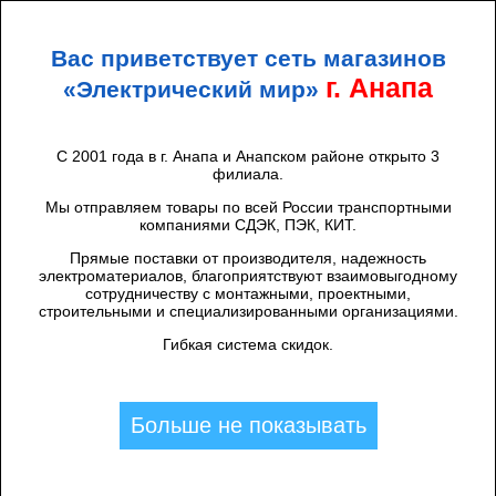
+7 (938) 424 44 47
Анапа
Вас приветствует сеть магазинов
ЭЛЕКТРИЧЕСКИЙ
МИР
г. Анапа
«Электрический мир»
С 2001 года в г. Анапа и Анапском районе открыто 3
филиала.
Каталог товаров
/
Лампы
/
Мы отправляем товары по всей России транспортными
ЛАМПЫ СВЕТОДИОДНЫЕ
компаниями СДЭК, ПЭК, КИТ.
Фильтры
Прямые поставки от производителя, надежность
электроматериалов, благоприятствуют взаимовыгодному
сотрудничеству с монтажными, проектными,
строительными и специализированными организациями.
Гибкая система скидок.
Найдено: 654
1
2
3
4
...
22
Больше не показывать
CКИДКА 7%
Лампа GLDEN-MR16-15-230-GU10-4500