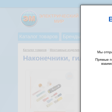
ЭЛЕКТРИЧЕСКИЙ
МИР
Каталог товаров
Бренды
Акции и ск
Каталог товаров
/
Монтажные изделия
/
Мы отпр
Наконечники, гильзы
Прямые по
взаим