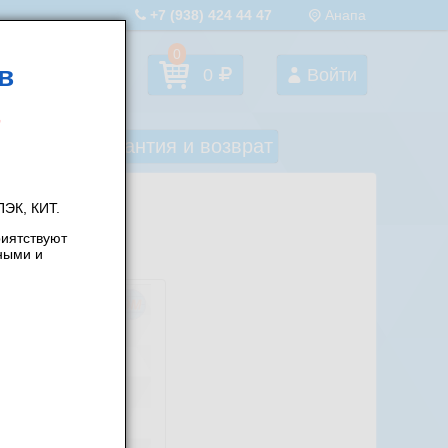
+7 (938) 424 44 47
Анапа
0
в
Избранное
0
Войти
оставка
Гарантия и возврат
ЭК, КИТ.
риятствуют
ными и