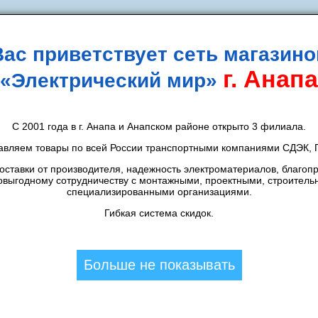
Вас приветствует сеть магазино
г. Анапа
«Электрический мир»
идки
Новости
Контакты
Способы оплаты
Д
С 2001 года в г. Анапа и Анапском районе открыто 3 филиала.
авляем товары по всей России транспортными компаниями СДЭК, П
ставки от производителя, надежность электроматериалов, благоп
овыгодному сотрудничеству с монтажными, проектными, строитель
специализированными организациями.
Гибкая система скидок.
Больше не показывать