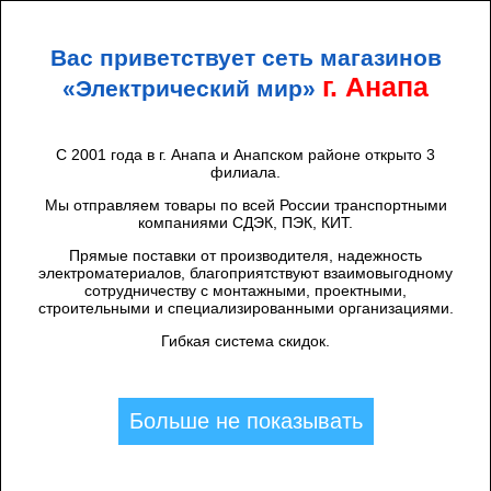
+7 (938) 424 44 47
Анапа
Вас приветствует сеть магазинов
ЭЛЕКТРИЧЕСКИЙ
МИР
г. Анапа
«Электрический мир»
С 2001 года в г. Анапа и Анапском районе открыто 3
филиала.
Каталог товаров
/
Мы отправляем товары по всей России транспортными
ОБОРУДОВАНИЕ ДЛЯ ОБЩЕПИТА
компаниями СДЭК, ПЭК, КИТ.
Фильтры
Прямые поставки от производителя, надежность
электроматериалов, благоприятствуют взаимовыгодному
сотрудничеству с монтажными, проектными,
строительными и специализированными организациями.
Гибкая система скидок.
Найдено: 0
Больше не показывать