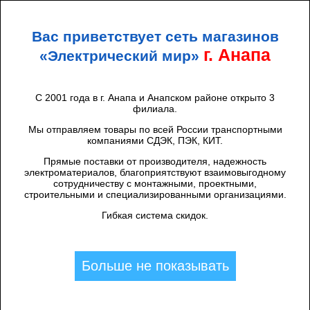
+7 (938) 424 44 47
Анапа
Вас приветствует сеть магазинов
ЭЛЕКТРИЧЕСКИЙ
МИР
г. Анапа
«Электрический мир»
С 2001 года в г. Анапа и Анапском районе открыто 3
филиала.
Каталог товаров
/
Высоковольтное оборудование
/
Экопром
/
Предохранитель (патрон) ПТ1.2-6-
Мы отправляем товары по всей России транспортными
компаниями СДЭК, ПЭК, КИТ.
31,5 -31,5 УЗ
Прямые поставки от производителя, надежность
электроматериалов, благоприятствуют взаимовыгодному
сотрудничеству с монтажными, проектными,
строительными и специализированными организациями.
Гибкая система скидок.
Больше не показывать