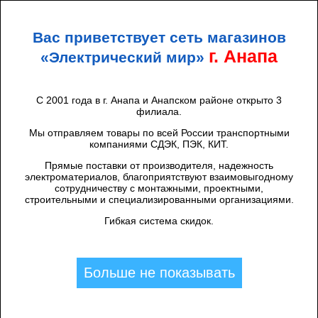
+7 (938) 424 44 47
Анапа
Вас приветствует сеть магазинов
ЭЛЕКТРИЧЕСКИЙ
МИР
г. Анапа
«Электрический мир»
С 2001 года в г. Анапа и Анапском районе открыто 3
филиала.
Каталог товаров
/
Реле
/
Управление освещением
/
Chint
/
Реле импульсное NJMC1-16/1P AC
Мы отправляем товары по всей России транспортными
компаниями СДЭК, ПЭК, КИТ.
230В (CHINT) (657005)
Прямые поставки от производителя, надежность
электроматериалов, благоприятствуют взаимовыгодному
сотрудничеству с монтажными, проектными,
строительными и специализированными организациями.
Гибкая система скидок.
Больше не показывать