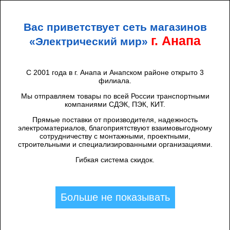
+7 (938) 424 44 47
Анапа
Вас приветствует сеть магазинов
ЭЛЕКТРИЧЕСКИЙ
МИР
г. Анапа
«Электрический мир»
С 2001 года в г. Анапа и Анапском районе открыто 3
филиала.
Каталог товаров
/
Мы отправляем товары по всей России транспортными
Щиты и аксессуары
компаниями СДЭК, ПЭК, КИТ.
Прямые поставки от производителя, надежность
электроматериалов, благоприятствуют взаимовыгодному
сотрудничеству с монтажными, проектными,
строительными и специализированными организациями.
Гибкая система скидок.
Больше не показывать
Аксессуары для