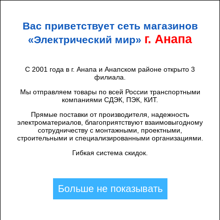
+7 (938) 424 44 47
Анапа
Вас приветствует сеть магазинов
ЭЛЕКТРИЧЕСКИЙ
МИР
г. Анапа
«Электрический мир»
С 2001 года в г. Анапа и Анапском районе открыто 3
филиала.
Каталог товаров
/
Мы отправляем товары по всей России транспортными
Светильники
компаниями СДЭК, ПЭК, КИТ.
Прямые поставки от производителя, надежность
электроматериалов, благоприятствуют взаимовыгодному
сотрудничеству с монтажными, проектными,
строительными и специализированными организациями.
Гибкая система скидок.
Больше не показывать
Люстры, бра,