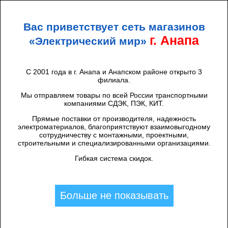
+7 (938) 424 44 47
Анапа
Вас приветствует сеть магазинов
ЭЛЕКТРИЧЕСКИЙ
МИР
г. Анапа
«Электрический мир»
С 2001 года в г. Анапа и Анапском районе открыто 3
филиала.
Каталог товаров
/
Розетки, выключатели
/
ТДМ
/
Скрытая установка ТДМ
/
Tdm
/
Мы отправляем товары по всей России транспортными
Светорегулятор 300 Вт сл. кость
компаниями СДЭК, ПЭК, КИТ.
"Сенеж" TDM
Прямые поставки от производителя, надежность
электроматериалов, благоприятствуют взаимовыгодному
сотрудничеству с монтажными, проектными,
строительными и специализированными организациями.
Гибкая система скидок.
Больше не показывать