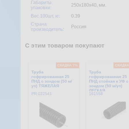
Габариты
250х180х40, мм.
упаковки:
Вес 100шт, кг:
0.39
Страна
Россия
производитель:
С этим товаром покупают
CКИДКА 7%
CКИДКА
Труба
Труба
гофрированная 25
гофрированная 25
ПНД с зондом (50 м/
ПНД стойкая к УФ с
уп) ТЯЖЕЛАЯ
зондом (50 м/уп)
ЛЕГКАЯ
PR.022541
161558