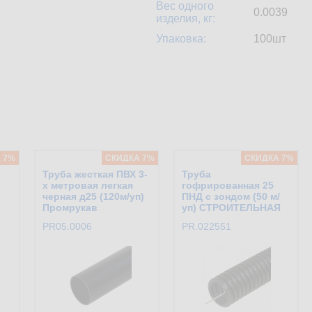
Вес одного
0.0039
изделия, кг:
Упаковка:
100шт
 7%
CКИДКА 7%
CКИДКА 7%
Труба жесткая ПВХ 3-
Труба
х метровая легкая
гофрированная 25
черная д25 (120м/уп)
ПНД с зондом (50 м/
Промрукав
уп) СТРОИТЕЛЬНАЯ
PR05.0006
PR.022551