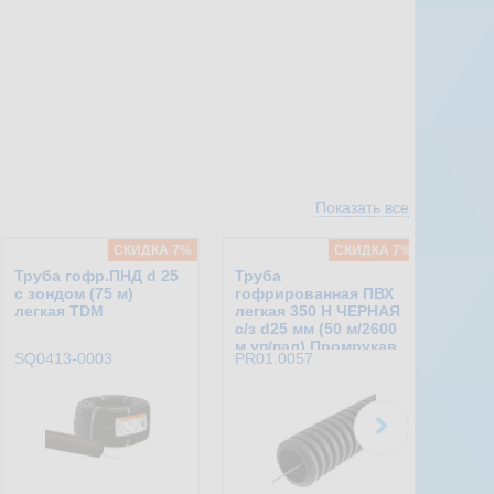
Показать все
CКИДКА 7%
CКИДКА 7%
Труба гофр.ПНД d 25
Труба
с зондом (75 м)
гофрированная ПВХ
легкая TDM
легкая 350 Н ЧЕРНАЯ
с/з d25 мм (50 м/2600
м уп/пал) Промрукав
SQ0413-0003
PR01.0057