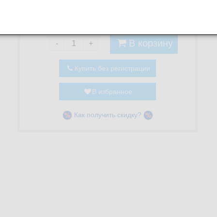
Мирная:
3 050
шт.
Витязево:
1 450
шт.
В корзину
-
+
Купить без регистрации
В избранное
Как получить скидку?