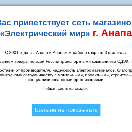
Вас приветствует сеть магазино
г. Анапа
«Электрический мир»
идки
Новости
Контакты
Способы оплаты
Д
С 2001 года в г. Анапа и Анапском районе открыто 3 филиала.
Трубы гладкие
/
Промрукав
/
авляем товары по всей России транспортными компаниями СДЭК, П
 Полистирол ЧЕРНАЯ д25 (100шт
ставки от производителя, надежность электроматериалов, благоп
овыгодному сотрудничеству с монтажными, проектными, строитель
специализированными организациями.
Гибкая система скидок.
П
CКИДКА 7%
А
4,65
шт.
Больше не показывать
К
5
шт.
Цена в магазине:
5
шт.
Толстого:
1 608
шт.