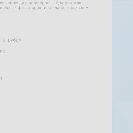
ков, полов или перегородок. Для монтажа
иальных фиксаторов типа «ласточкин хвост».
 к трубам
ие
л