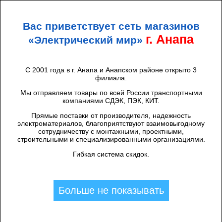
+7 (938) 424 44 47
Анапа
Вас приветствует сеть магазинов
ЭЛЕКТРИЧЕСКИЙ
МИР
г. Анапа
«Электрический мир»
С 2001 года в г. Анапа и Анапском районе открыто 3
филиала.
Каталог товаров
/
Устройство подачи команды и сигналов
/
Мы отправляем товары по всей России транспортными
СИГНАЛЬНЫЕ ЛАМПЫ
компаниями СДЭК, ПЭК, КИТ.
Фильтры
Прямые поставки от производителя, надежность
электроматериалов, благоприятствуют взаимовыгодному
сотрудничеству с монтажными, проектными,
строительными и специализированными организациями.
Гибкая система скидок.
Найдено: 50
1
2
Больше не показывать
CКИДКА 7%
Светосигнальный индикатор AD-22DS