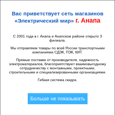
+7 (938) 424 44 47
Анапа
Вас приветствует сеть магазинов
ЭЛЕКТРИЧЕСКИЙ
МИР
г. Анапа
«Электрический мир»
С 2001 года в г. Анапа и Анапском районе открыто 3
филиала.
Каталог товаров
/
УЗО, Дифавтоматы (АВДТ)
/
Мы отправляем товары по всей России транспортными
УЗО
компаниями СДЭК, ПЭК, КИТ.
Фильтры
Прямые поставки от производителя, надежность
электроматериалов, благоприятствуют взаимовыгодному
сотрудничеству с монтажными, проектными,
строительными и специализированными организациями.
Гибкая система скидок.
Найдено: 148
1
2
3
4
5
Больше не показывать
CКИДКА 4%
Systeme9 Выключатель