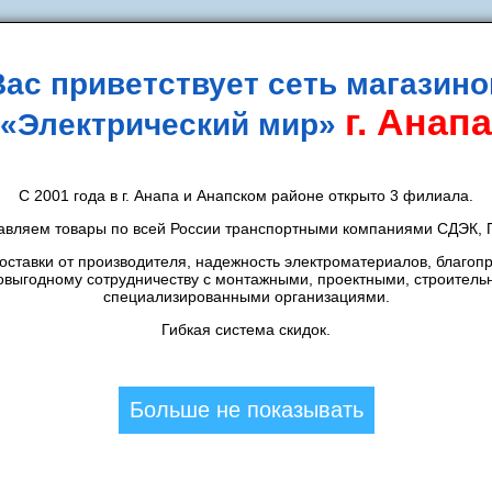
Вас приветствует сеть магазино
г. Анапа
«Электрический мир»
идки
Новости
Контакты
Способы оплаты
Д
С 2001 года в г. Анапа и Анапском районе открыто 3 филиала.
Rexant
/
авляем товары по всей России транспортными компаниями СДЭК, П
6А PROCONNECT (1/1/24)
ставки от производителя, надежность электроматериалов, благоп
овыгодному сотрудничеству с монтажными, проектными, строитель
специализированными организациями.
П
CКИДКА 7%
Гибкая система скидок.
А
958,83
шт.
К
1 031
шт.
Больше не показывать
Цена в магазине:
1 031
шт.
Толстого:
1
шт.