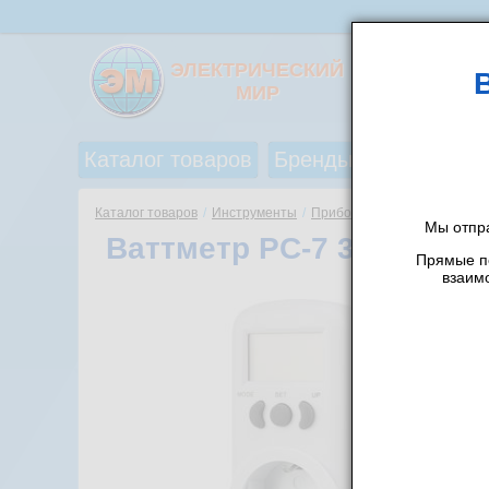
ЭЛЕКТРИЧЕСКИЙ
МИР
Каталог товаров
Бренды
Акции и ск
Каталог товаров
/
Инструменты
/
Приборы измерительные
/
Мы отпр
Ваттметр PC-7 3680Вт 1
Прямые по
взаим