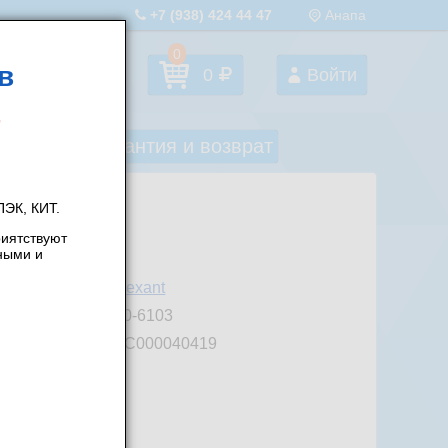
+7 (938) 424 44 47
Анапа
0
в
Избранное
0
Войти
оставка
Гарантия и возврат
ЭК, КИТ.
риятствуют
ными и
роизводитель:
Rexant
ртикул:
10-6103
од товара:
ТС000040419