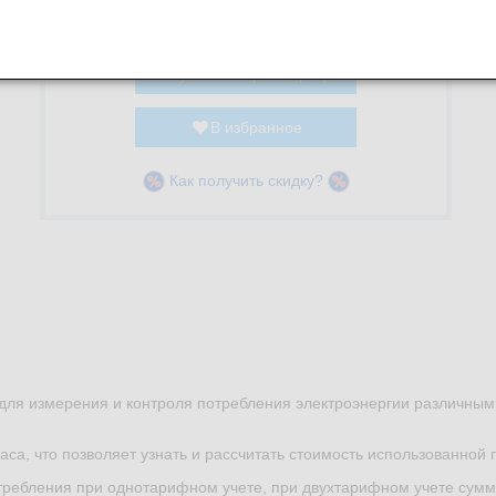
В корзину
-
+
Купить без регистрации
В избранное
Как получить скидку?
для измерения и контроля потребления электроэнергии различны
са, что позволяет узнать и рассчитать стоимость использованной
ребления при однотарифном учете, при двухтарифном учете сумма