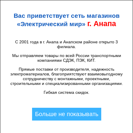
+7 (938) 424 44 47
Анапа
Вас приветствует сеть магазинов
ЭЛЕКТРИЧЕСКИЙ
МИР
г. Анапа
«Электрический мир»
С 2001 года в г. Анапа и Анапском районе открыто 3
филиала.
Каталог товаров
/
Щиты и аксессуары
/
ВРУ, ЩРС
/
Tdm
/
Каркас ВРУ-2 (2000х800х450) TDM
Мы отправляем товары по всей России транспортными
компаниями СДЭК, ПЭК, КИТ.
Прямые поставки от производителя, надежность
электроматериалов, благоприятствуют взаимовыгодному
сотрудничеству с монтажными, проектными,
строительными и специализированными организациями.
Гибкая система скидок.
Больше не показывать