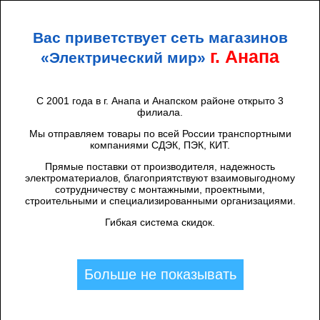
+7 (938) 424 44 47
Анапа
Вас приветствует сеть магазинов
ЭЛЕКТРИЧЕСКИЙ
МИР
г. Анапа
«Электрический мир»
С 2001 года в г. Анапа и Анапском районе открыто 3
филиала.
Каталог товаров
/
Высоковольтное оборудование
/
Niled/ВК
/
Ушко (FIS 1-7-16)
Мы отправляем товары по всей России транспортными
компаниями СДЭК, ПЭК, КИТ.
Прямые поставки от производителя, надежность
электроматериалов, благоприятствуют взаимовыгодному
сотрудничеству с монтажными, проектными,
строительными и специализированными организациями.
Гибкая система скидок.
Больше не показывать