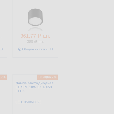
.
361,77
шт.
389
шт.
19
Общие остатки:
11
 7%
CКИДКА 7%
Лампа светодиодная
LE SPT 10W 3К GX53
LEEK
LE010508-0025