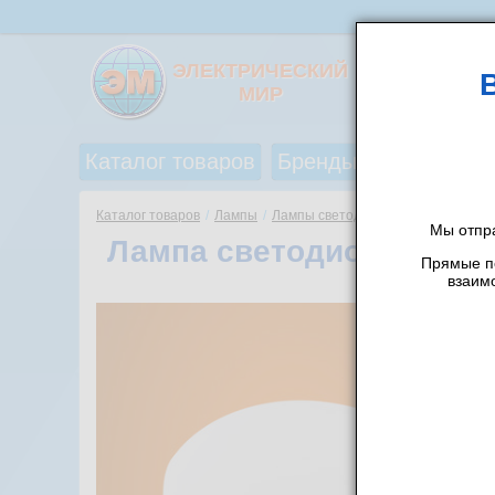
ЭЛЕКТРИЧЕСКИЙ
МИР
Каталог товаров
Бренды
Акции и ск
Каталог товаров
/
Лампы
/
Лампы светодиодные
/
iSvet
/
Мы отпр
Лампа светодиодная GX5
Прямые по
взаим