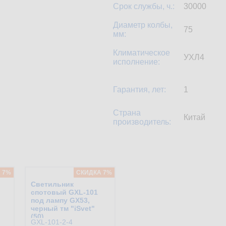
Срок службы, ч.:
30000
Диаметр колбы,
75
мм:
Климатическое
УХЛ4
исполнение:
Гарантия, лет:
1
Страна
Китай
производитель:
 7%
CКИДКА 7%
Светильник
й
спотовый GXL-101
под лампу GX53,
черный тм "iSvet"
(50)
GXL-101-2-4