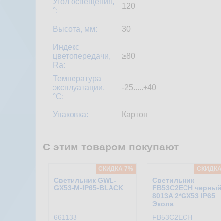
Угол освещения,
120
°:
Высота, мм:
30
Индекс
цветопередачи,
≥80
Ra:
Температура
эксплуатации,
-25.....+40
°С:
Упаковка:
Картон
С этим товаром покупают
CКИДКА 7%
CКИДКА
Светильник GWL-
Светильник
GX53-M-IP65-BLACK
FB53C2ECH черны
8013A 2*GX53 IP65
Экола
661133
FB53C2ECH