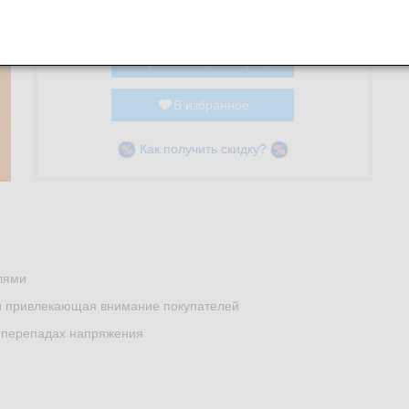
В корзину
-
+
Купить без регистрации
В избранное
Как получить скидку?
лями
и привлекающая внимание покупателей
 перепадах напряжения