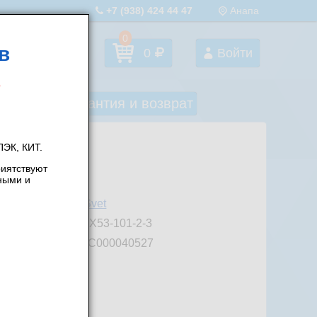
+7 (938) 424 44 47
Анапа
0
в
Избранное
0
Войти
оставка
Гарантия и возврат
ЭК, КИТ.
риятствуют
ными и
роизводитель:
iSvet
ртикул:
GX53-101-2-3
од товара:
ТС000040527