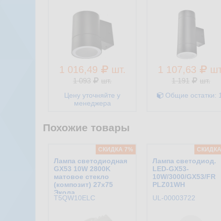
1 016,49
шт.
1 107,63
шт
1 093
шт.
1 191
шт.
Цену уточняйте у
Общие остатки:
менеджера
Похожие товары
CКИДКА 7%
CКИДКА
Лампа светодиодная
Лампа светодиод.
GX53 10W 2800K
LED-GX53-
матовое стекло
10W/3000/GX53/FR
(композит) 27x75
PLZ01WH
Экола
T5QW10ELC
UL-00003722