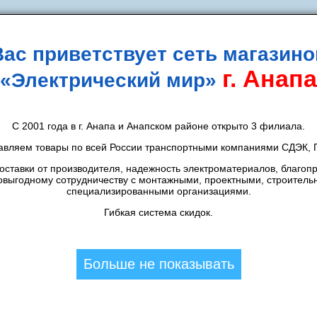
Вас приветствует сеть магазино
г. Анапа
«Электрический мир»
идки
Новости
Контакты
Способы оплаты
Д
С 2001 года в г. Анапа и Анапском районе открыто 3 филиала.
авляем товары по всей России транспортными компаниями СДЭК, П
3 10W 3000K тм "iSvet"
ставки от производителя, надежность электроматериалов, благоп
овыгодному сотрудничеству с монтажными, проектными, строитель
специализированными организациями.
П
CКИДКА 7%
Гибкая система скидок.
А
151,59
шт.
К
163
шт.
Больше не показывать
Цена в магазине:
163
шт.
Толстого:
74
шт.