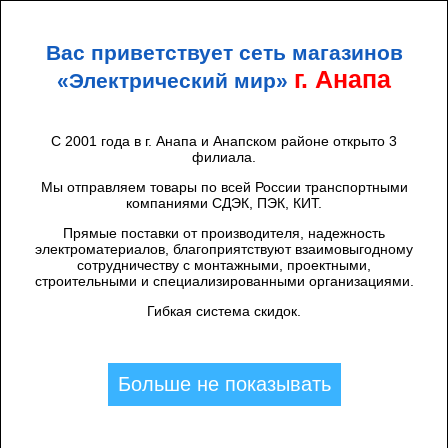
+7 (938) 424 44 47
Анапа
Вас приветствует сеть магазинов
ЭЛЕКТРИЧЕСКИЙ
МИР
г. Анапа
«Электрический мир»
С 2001 года в г. Анапа и Анапском районе открыто 3
филиала.
Каталог товаров
/
Светильники
/
Люстры, бра, торшеры
/
Торшеры и
прикроватные светильники
/
In Home
/
Мы отправляем товары по всей России транспортными
Настольная лампа 19087 АВ 1*60Вт
компаниями СДЭК, ПЭК, КИТ.
Е27
Прямые поставки от производителя, надежность
электроматериалов, благоприятствуют взаимовыгодному
сотрудничеству с монтажными, проектными,
строительными и специализированными организациями.
Гибкая система скидок.
Больше не показывать