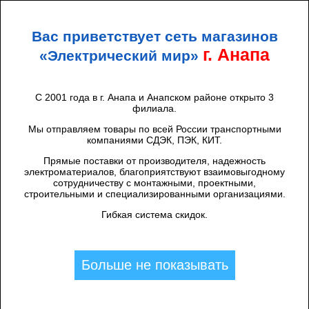
+7 (938) 424 44 47
Анапа
Вас приветствует сеть магазинов
ЭЛЕКТРИЧЕСКИЙ
МИР
г. Анапа
«Электрический мир»
С 2001 года в г. Анапа и Анапском районе открыто 3
филиала.
Каталог товаров
/
Щиты и аксессуары
/
Щиты металлические
/
Tdm
/
ЩУ-3ф/1-0-3 IP66 (395х310х145) TDM
Мы отправляем товары по всей России транспортными
компаниями СДЭК, ПЭК, КИТ.
Прямые поставки от производителя, надежность
электроматериалов, благоприятствуют взаимовыгодному
сотрудничеству с монтажными, проектными,
строительными и специализированными организациями.
Гибкая система скидок.
Больше не показывать