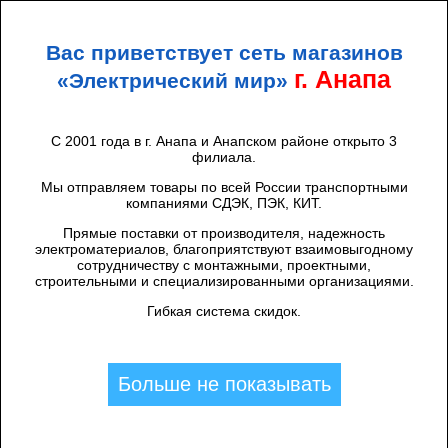
+7 (938) 424 44 47
Анапа
Вас приветствует сеть магазинов
ЭЛЕКТРИЧЕСКИЙ
МИР
г. Анапа
«Электрический мир»
С 2001 года в г. Анапа и Анапском районе открыто 3
филиала.
Каталог товаров
/
Щиты и аксессуары
/
ВРУ, ЩРС
/
АС-Строй
/
Шкаф ШРС-1-400 пер. (3х250+5х100)
Мы отправляем товары по всей России транспортными
компаниями СДЭК, ПЭК, КИТ.
У3 IP44
Прямые поставки от производителя, надежность
электроматериалов, благоприятствуют взаимовыгодному
сотрудничеству с монтажными, проектными,
строительными и специализированными организациями.
Гибкая система скидок.
Больше не показывать