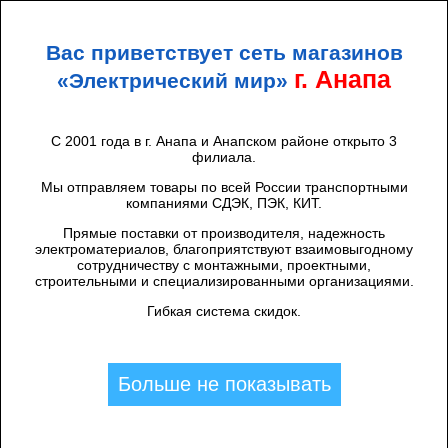
+7 (938) 424 44 47
Анапа
Вас приветствует сеть магазинов
ЭЛЕКТРИЧЕСКИЙ
МИР
г. Анапа
«Электрический мир»
С 2001 года в г. Анапа и Анапском районе открыто 3
филиала.
Каталог товаров
/
Светильники
/
Люстры, бра, торшеры
/
Торшеры и
прикроватные светильники
/
Росток
/
Мы отправляем товары по всей России транспортными
Торшер 200383 GD золото 1x9W GU10
компаниями СДЭК, ПЭК, КИТ.
h1550, DIY23
Прямые поставки от производителя, надежность
электроматериалов, благоприятствуют взаимовыгодному
сотрудничеству с монтажными, проектными,
строительными и специализированными организациями.
Гибкая система скидок.
Больше не показывать