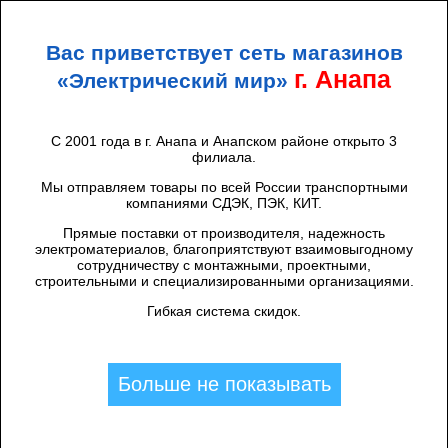
+7 (938) 424 44 47
Анапа
Вас приветствует сеть магазинов
ЭЛЕКТРИЧЕСКИЙ
МИР
г. Анапа
«Электрический мир»
С 2001 года в г. Анапа и Анапском районе открыто 3
филиала.
Каталог товаров
/
УЗО, Дифавтоматы (АВДТ)
/
УЗО
/
Schneider Electric
/
УЗО 4р 25А 30мА AC EASY 9 SchE
Мы отправляем товары по всей России транспортными
компаниями СДЭК, ПЭК, КИТ.
EZ9R34425
Прямые поставки от производителя, надежность
электроматериалов, благоприятствуют взаимовыгодному
сотрудничеству с монтажными, проектными,
строительными и специализированными организациями.
Гибкая система скидок.
Больше не показывать