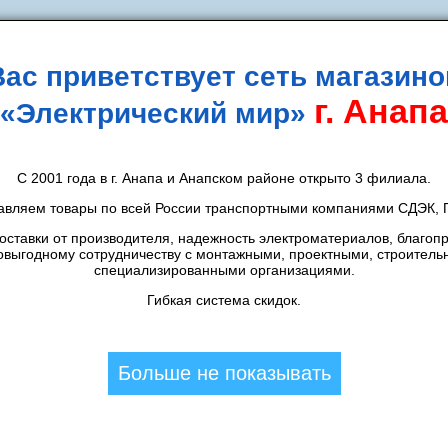
Вас приветствует сеть магазино
г. Анапа
«Электрический мир»
идки
Новости
Контакты
Способы оплаты
Д
С 2001 года в г. Анапа и Анапском районе открыто 3 филиала.
авляем товары по всей России транспортными компаниями СДЭК, П
63) ИЭК
ставки от производителя, надежность электроматериалов, благоп
овыгодному сотрудничеству с монтажными, проектными, строитель
специализированными организациями.
П
CКИДКА 7%
Гибкая система скидок.
А
3 275,46
шт.
К
3 522
шт.
Больше не показывать
Цена в магазине:
3 522
шт.
Толстого:
2
шт.
Мирная:
2
шт.