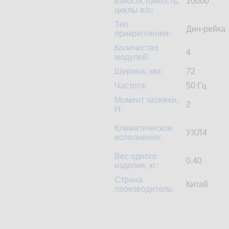
износостойкость,
10000
циклы в/о:
Тип
Дин-рейка
прикрепления:
Количество
4
модулей:
Ширина, мм:
72
Частота:
50 Гц
Момент затяжки,
2
H:
Климатическое
УХЛ4
исполнение:
Вес одного
0.40
изделия, кг:
Страна
Китай
производитель: