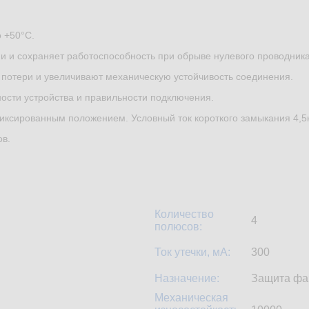
 +50°С.
и и сохраняет работоспособность при обрыве нулевого проводника
 потери и увеличивают механическую устойчивость соединения.
ости устройства и правильности подключения.
ксированным положением. Условный ток короткого замыкания 4,5
ов.
Количество
4
полюсов:
Ток утечки, мА:
300
Назначение:
Защита фа
Механическая