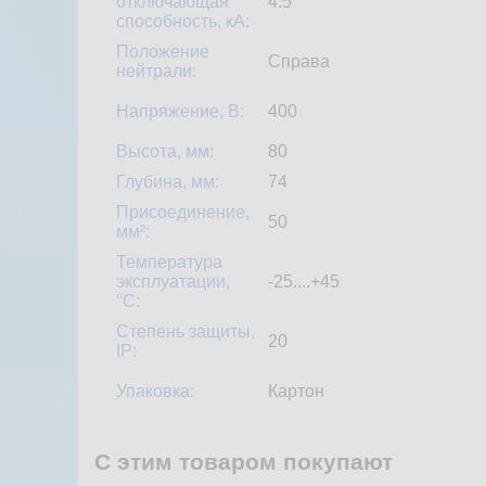
отключающая
4.5
способность, кA:
Положение
Справа
нейтрали:
Напряжение, В:
400
Высота, мм:
80
Глубина, мм:
74
Присоединение,
50
мм²:
Температура
эксплуатации,
-25....+45
°С:
Степень защиты,
20
IP:
Упаковка:
Картон
С этим товаром покупают