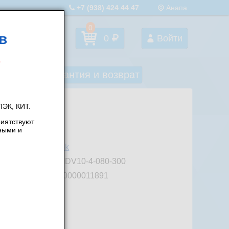
+7 (938) 424 44 47
Анапа
0
в
Избранное
0
Войти
оставка
Гарантия и возврат
ЭК, КИТ.
риятствуют
ными и
роизводитель:
Iek
ртикул:
MDV10-4-080-300
од товара:
00000011891