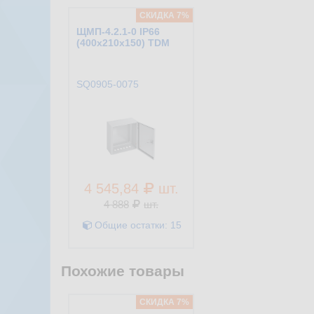
CКИДКА 7%
ЩМП-4.2.1-0 IP66
(400х210х150) TDM
SQ0905-0075
4 545,84
шт.
4 888
шт.
Общие остатки:
15
Похожие товары
CКИДКА 7%