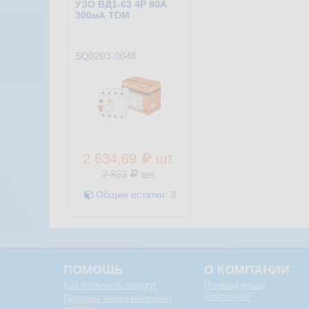
УЗО ВД1-63 4Р 80А
300мА TDM
SQ0203-0046
2 634,69
шт.
2 833
шт.
Общие остатки:
3
ПОМОЩЬ
О КОМПАНИИ
Как получить скидку!
Почему наша
компания!
Покупка через интернет