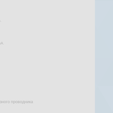
.
кА.
зного проводника