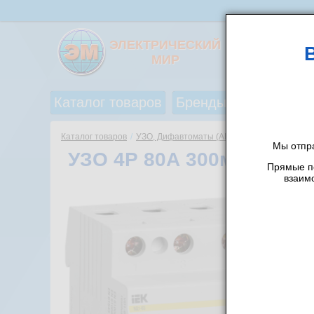
ЭЛЕКТРИЧЕСКИЙ
МИР
Каталог товаров
Бренды
Акции и ск
Каталог товаров
/
УЗО, Дифавтоматы (АВДТ)
/
УЗО
/
Iek
/
Мы отпр
УЗО 4Р 80А 300мА (ВД1-
Прямые по
взаим