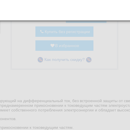
Витязево:
1
шт.
В корзину
-
+
Купить без регистрации
В избранное
Как получить скидку?
рующий на дифференциальный ток, без встроенной защиты от свер
епреднамеренном прикосновении к токоведущим частям электроуст
 имеет собственного потребления электроэнергии и обладает высок
онентов.
прикосновении к токоведущим частям.