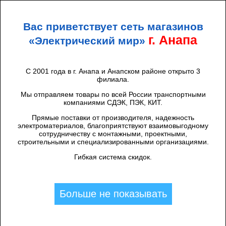
+7 (938) 424 44 47
Анапа
Вас приветствует сеть магазинов
ЭЛЕКТРИЧЕСКИЙ
МИР
г. Анапа
«Электрический мир»
С 2001 года в г. Анапа и Анапском районе открыто 3
филиала.
Каталог товаров
/
УЗО, Дифавтоматы (АВДТ)
/
УЗО
/
DEKraft
/
ВДТ 2P 40А 30мА тип AC 6кА УЗО-03
Мы отправляем товары по всей России транспортными
компаниями СДЭК, ПЭК, КИТ.
Прямые поставки от производителя, надежность
электроматериалов, благоприятствуют взаимовыгодному
сотрудничеству с монтажными, проектными,
строительными и специализированными организациями.
Гибкая система скидок.
Больше не показывать